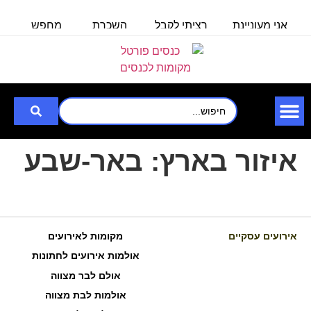
אני מעוניינת
רציתי לקבל
השכרת
מחפש
מ
באולם/חלל
פרטים לכנס
אולם/
אולם
ל100 איש
לעובדים
כיתה
שיכול
ל
שבוע
ב-30.6.25
ל-140
להכיל עד
איש,
3000
לצורך
איזור בארץ:
באר-שבע
אירועים עסקיים
מקומות לאירועים
אולמות אירועים לחתונות
אולם לבר מצווה
אולמות לבת מצווה