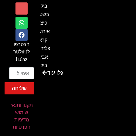
ביקור
בשטח-
פיצ'ר
אירועים
קראון
הצטרפו
פלזה תל
לניוזלטר
אביב-
שלנו !
ביקור
גלו עוד
בכנס
המועדון
שליחה
המסחרי
והתעשייתי
תקנון ותנאי
ביקור
שימוש
במתחם
מדיניות
חיל הקשר
הפרטיות
באירוע של