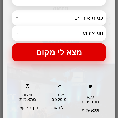
גורדוניה מלון בוטיק (GORDONIA – PRIVATE
HOTEL)
מ-Gordonia השקיעות נראות כאילו צוירו במיוחד עבורכם. הרי
ירושלים פרוסים למרגלותיכם, ונדמה שהעולם כולו נצבע בצבעים
עזים שאינם דומים לשום דבר שהכרתם…
לפרטים והזמנות
⏰
📍
🛡️
מקומות
הצעות
ללא
מומלצים
מתאימות
התחייבות
בכל הארץ
תוך זמן קצר
וללא עלות