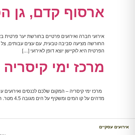
ארסוף קדם, גן ה
אירועי חברה ואירועים פרטיים בחורשת יער פרטית בא
החורשה מציעה סביבה טבעית, עם עצים עבותים, צל נ
הפרטית היא לוקיישן יוצא דופן לאירועי […]
מרכז ימי קיסריה
מדהים על קו המים ומשקיף על הים מגובה 4.5 מטר. האולם בנוי מחלק סגור ומרפסת פתוחה. באולם זה ניתן לכנס קבוצות ופעיליות שונות ומגוונות עד 150 איש . […]
אירועים עסקיים