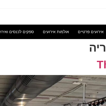
עוניינת
אני
נשמח
היי,
אודה
במידע
מחפשת
לקבל
אשמח
להצעת
גבי כנס
להשכיר
הצעת
לקבל
מחיר
אירועים פרטיים
אולמות אירועים
ספקים לכנסים ואירו
לכ- 100
אולם/
מחיר
הצעת
עבור כנס
כיתה
בסיסית
מחיר
מנהלי
יה
שתכיל
עבור
לשם
T