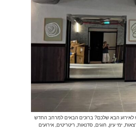
The Loft Events מחפשים מקום נעים, מעוצב ונגיש לאירוע הבא שלכם? ברוכים הבאים למרחב החדש
כנסים, הרצאות, ימי עיון, חוגים, סדנאות, ריטריטים, אירועים