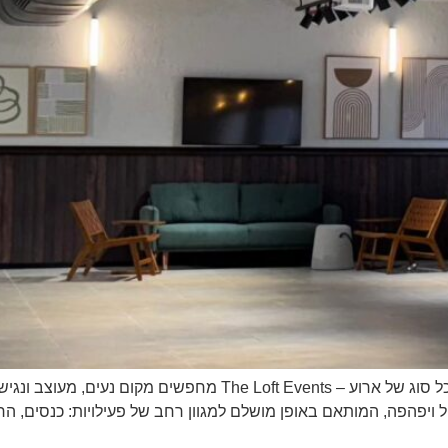
מרחב חדש ומרשים בעמק חפר – המקום המושלם לכל סוג של ארוע – 
The Loft Ev אולם מודרני, גדול ויפהפה, המותאם באופן מושלם למגוון רחב של פעילויות: 