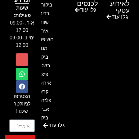
לאירוע
לכנסים
ביקור בגן
שעות
עסקי
גלו עוד
ורדים –
פעילות:
גלו עוד
שווה!!
א-ה: 09:00-
17:00
אירוע
ימי ו: 09:00-
חשיפה- זיו
12:00
מנור
ביקור
בשטח-
פיצ'ר
אירועים
קראון
הצטרפו
פלזה תל
לניוזלטר
אביב-
שלנו !
ביקור
גלו עוד
בכנס
המועדון