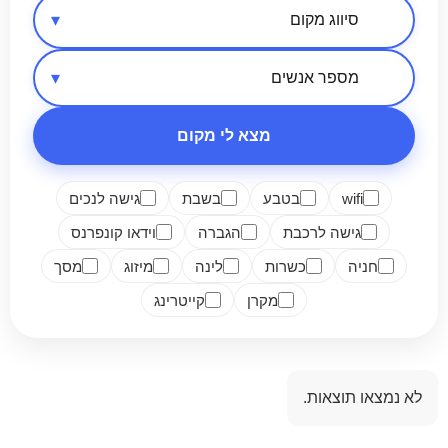
אזור בארץ
סיווג מקום
מספר אנשים
מצא לי מקום
wifi
בטבע
בשבת
גישה לנכים
גישה לרכבת
הגברה
וידאו קונפרנס
חניה
כשרות
לינה
מיזוג
מסך
מקרן
קייטרינג
לא נמצאו תוצאות.