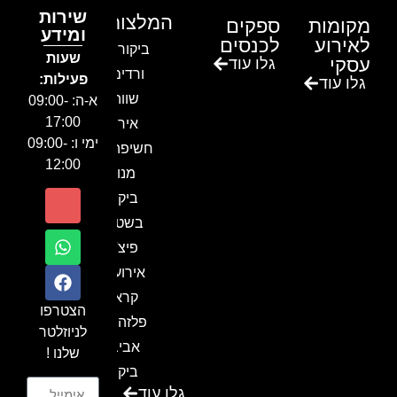
שירות
המלצות
מקומות
ספקים
ומידע
לאירוע
לכנסים
ביקור בגן
שעות
עסקי
גלו עוד
ורדים –
פעילות:
גלו עוד
שווה!!
א-ה: 09:00-
17:00
אירוע
ימי ו: 09:00-
חשיפה- זיו
12:00
מנור
ביקור
בשטח-
פיצ'ר
אירועים
קראון
הצטרפו
פלזה תל
לניוזלטר
אביב-
שלנו !
ביקור
גלו עוד
בכנס