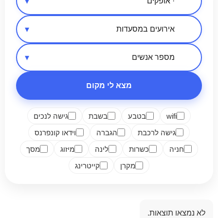
אזור בארץ
סיווג מקום
מספר אנשים
מצא לי מקום
wifi
בטבע
בשבת
גישה לנכים
גישה לרכבת
הגברה
וידאו קונפרנס
חניה
כשרות
לינה
מיזוג
מסך
מקרן
קייטרינג
לא נמצאו תוצאות.