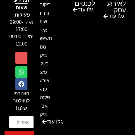
לאירוע
לכנסים
ביקור בגן
שעות
עסקי
גלו עוד
ורדים –
פעילות:
גלו עוד
שווה!!
א-ה: 09:00-
17:00
אירוע
ימי ו: 09:00-
חשיפה- זיו
12:00
מנור
ביקור
בשטח-
פיצ'ר
אירועים
קראון
הצטרפו
פלזה תל
לניוזלטר
אביב-
שלנו !
ביקור
גלו עוד
בכנס
המועדון