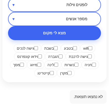
אזור בארץ
סיווג מקום
מספר אנשים
מצא לי מקום
wifi
בטבע
בשבת
גישה לנכים
גישה לרכבת
הגברה
וידאו קונפרנס
חניה
כשרות
לינה
מיזוג
מסך
מקרן
קייטרינג
לא נמצאו תוצאות.