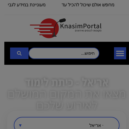
מחפש אולם שיכול להכיל עד
מעוניינת במידע לגבי כנס 
100
3000
אריאל - כיתת לימוד
מצאו את המקום המושלם
לאירוע שלכם