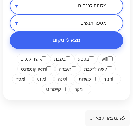
אזור בארץ
סיווג מקום
מספר אנשים
מצא לי מקום
wifi
בטבע
בשבת
גישה לנכים
גישה לרכבת
הגברה
וידאו קונפרנס
חניה
כשרות
לינה
מיזוג
מסך
מקרן
קייטרינג
לא נמצאו תוצאות.