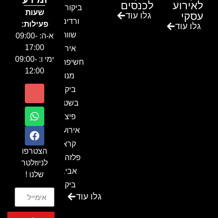
לאירוע
לכנסים
ביקור בגן
שעות
עסקי
גלו עוד
ורדים –
פעילות:
גלו עוד
שווה!!
א-ה: 09:00-
17:00
אירוע
ימי ו: 09:00-
חשיפה- זיו
12:00
מנור
ביקור
בשטח-
פיצ'ר
אירועים
קראון
הצטרפו
פלזה תל
לניוזלטר
אביב-
שלנו !
ביקור
גלו עוד
בכנס
המועדון