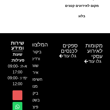
מקום לאירועים קטנים
בלוג
שירות
המלצות
מקומות
ספקים
ומידע
לאירוע
לכנסים
ביקור בגן
שעות
עסקי
גלו עוד
ורדים –
פעילות:
גלו עוד
שווה!!
א-ה: 09:00-
17:00
אירוע
ימי ו: 09:00-
חשיפה- זיו
12:00
מנור
ביקור
בשטח-
פיצ'ר