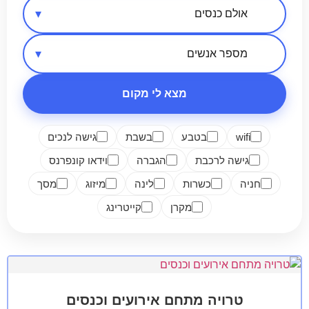
אזור בארץ
סיווג מקום
מספר אנשים
מצא לי מקום
wifi
בטבע
בשבת
גישה לנכים
גישה לרכבת
הגברה
וידאו קונפרנס
חניה
כשרות
לינה
מיזוג
מסך
מקרן
קייטרינג
טרויה מתחם אירועים וכנסים