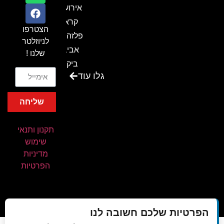
אירועים
קראון
הצטרפו
פלזה תל
לניוזלטר
אביב-
שלנו !
ביקור
גלו עוד
בכנס
המועדון
שליחה
המסחרי
והתעשייתי
תקנון ותנאי
ביקור
שימוש
במתחם
מדיניות
חיל הקשר
הפרטיות
באירוע של
אנשים
ומחשבים
הפרטיות שלכם חשובה לנו
ביקור