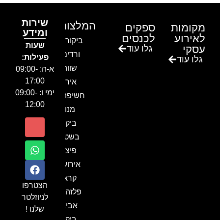
שירות
המלצות
מקומות
ספקים
ומידע
לאירוע
לכנסים
ביקור בגן
שעות
עסקי
גלו עוד
ורדים –
פעילות:
גלו עוד
שווה!!
א-ה: 09:00-
17:00
אירוע
ימי ו: 09:00-
חשיפה- זיו
12:00
מנור
ביקור
בשטח-
פיצ'ר
אירועים
קראון
הצטרפו
פלזה תל
לניוזלטר
אביב-
שלנו !
ביקור