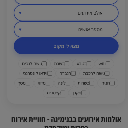
סיווג מקום
אזור בארץ
מספר אנשים
מצא לי מקום
wifi
בטבע
בשבת
גישה לנכים
גישה לרכבת
הגברה
וידאו קונפרנס
חניה
כשרות
לינה
מיזוג
מסך
מקרן
קייטרינג
אולמות אירועים בבנימינה - חוויית אירוח
כפרית ומוקפדת