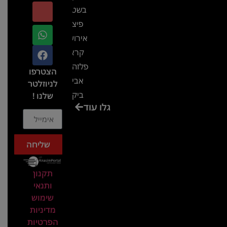
בשטח-
פיצ'ר
אירועים
קראון
פלזה תל
הצטרפו
אביב-
לניוזלטר
ביקור
שלנו !
גלו עוד
בכנס
המועדון
המסחרי
שליחה
והתעשייתי
ביקור
תקנון
במתחם
ותנאי
חיל הקשר
שימוש
באירוע של
מדיניות
הפרטיות
אנשים