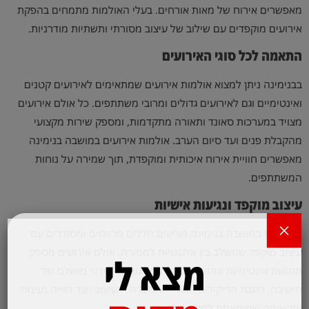
מאפשרים אירוח של מאות אורחים. בעלי האולמות מתמחים בהפקת
אירועים מוקפדים עם שילוב של עיצוב מסורתי ותשתיות מודרניות.
התאמה לכל סוגי האירועים
בבנימינה ניתן למצוא אולמות אירועים שמתאימים לאירועים קטנים
ואינטימיים וגם לאירועים גדולים ומרובי משתתפים. כל אולם אירועים
מצויד במערכות סאונד ותאורה מתקדמות, ומספק שירות מקצועי
מהקבלת פנים ועד סיום הערב. אולמות אירועים במושבה בנימינה
מאפשרים חוויית אירוח איכותית ומוקפדת, תוך שמירה על נוחות
המשתתפים.
עיצוב מוקפד ונגיעות אישיות
×
האולמות במושבה בנימינה מציעים חללים מרווחים ומסודרים עם
עיצוב מוקפד שמשלב בין אלגנטיות למסורת. אולם אירועים מספק
מצא לי
תחושת אינטימיות ונוחות אישית, עם דגש על סידור מושלם של
הישיבה, רחבת הריקודים ואזורי ההסעדה. העיצוב יוצר חוויה נעימה
ומרשימה שמותאמת למגוון אירועים.