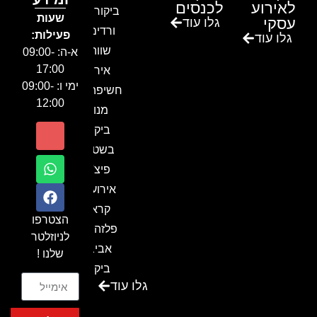
לאירוע
לכנסים
ביקור בגן
שעות
עסקי
גלו עוד
ורדים –
פעילות:
גלו עוד
שווה!!
א-ה: 09:00-
17:00
אירוע
ימי ו: 09:00-
חשיפה- זיו
12:00
מנור
ביקור
בשטח-
פיצ'ר
אירועים
קראון
הצטרפו
פלזה תל
לניוזלטר
אביב-
שלנו !
ביקור
גלו עוד
בכנס
המועדון