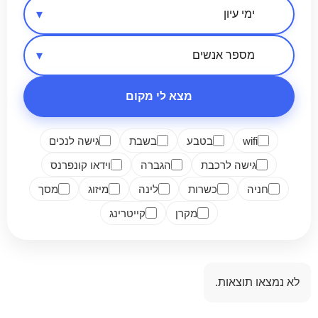
אזור בארץ
סיווג מקום
מספר אנשים
מצא לי מקום
wifi
בטבע
בשבת
גישה לנכים
גישה לרכבת
הגברה
וידאו קונפרנס
חניה
כשרות
לינה
מיזוג
מסך
מקרן
קייטרינג
לא נמצאו תוצאות.