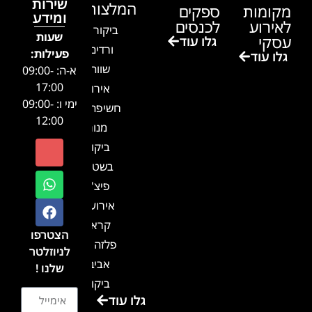
שירות
המלצות
מקומות
ספקים
ומידע
לאירוע
לכנסים
ביקור בגן
שעות
עסקי
גלו עוד
ורדים –
פעילות:
גלו עוד
שווה!!
א-ה: 09:00-
17:00
אירוע
ימי ו: 09:00-
חשיפה- זיו
12:00
מנור
ביקור
בשטח-
פיצ'ר
אירועים
קראון
הצטרפו
פלזה תל
לניוזלטר
אביב-
שלנו !
ביקור
גלו עוד
בכנס