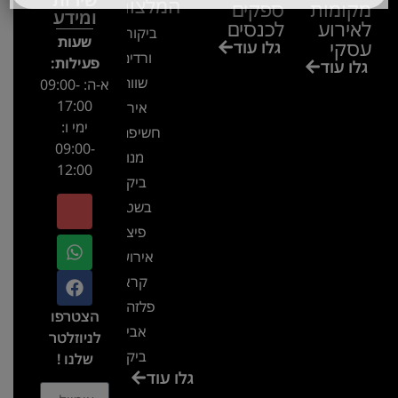
המלצות
מקומות
ספקים
ומידע
לאירוע
לכנסים
ביקור בגן
שעות
עסקי
גלו עוד
ורדים –
פעילות:
גלו עוד
שווה!!
א-ה: 09:00-
17:00
אירוע
ימי ו:
חשיפה- זיו
09:00-
מנור
12:00
ביקור
בשטח-
פיצ'ר
אירועים
קראון
פלזה תל
הצטרפו
אביב-
לניוזלטר
ביקור
שלנו !
גלו עוד
בכנס