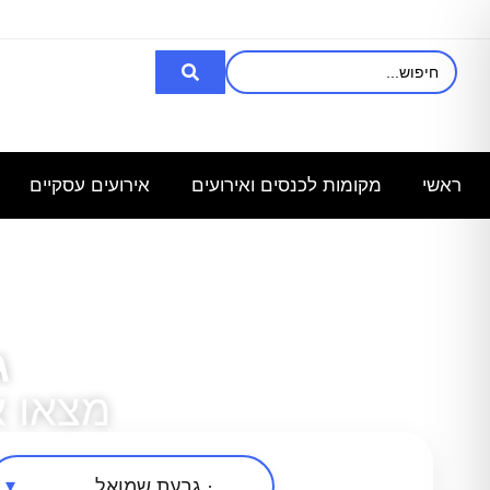
אני מעוניינת
רציתי לקבל
השכרת
מחפש
מ
באולם/חלל
פרטים לכנס
אולם/
אולם
ל100 איש
לעובדים
כיתה
שיכול
ל
שבוע
ב-30.6.25
ל-140
להכיל עד
ראשי
מקומות לכנסים ואירועים
אירועים עסקיים
איש,
3000
לצורך
ג
מצאו 