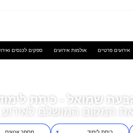
עוניינת
אני
נשמח
היי,
אודה
במידע
מחפשת
לקבל
אשמח
להצעת
גבי כנס
להשכיר
הצעת
לקבל
מחיר
לכ- 100
אולם/
מחיר
הצעת
עבור כנס
אירועים פרטיים
אולמות אירועים
ספקים לכנסים ואירו
כיתה
בסיסית
מחיר
מנהלי
שתכיל
עבור
לשם
בעת שמואל - כיתת לימוד
את המקום המושלם לאירוע 