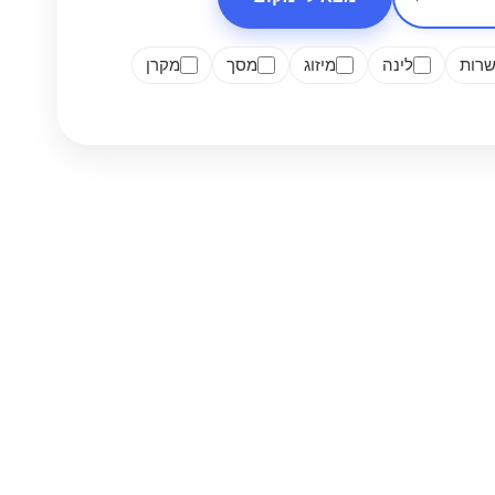
רות
לינה
מיזוג
מסך
מקרן