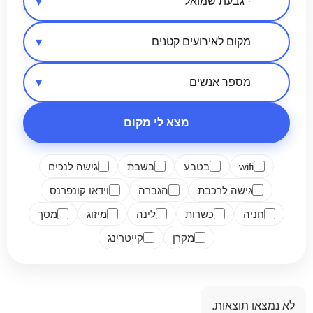
אזור בארץ
סיווג מקום
מספר אנשים
מצא לי מקום
wifi
בטבע
בשבת
גישה לנכים
גישה לרכבת
הגברה
וידאו קונפרנס
חניה
כשרות
לינה
מיזוג
מסך
מקרן
קייטרינג
לא נמצאו תוצאות.