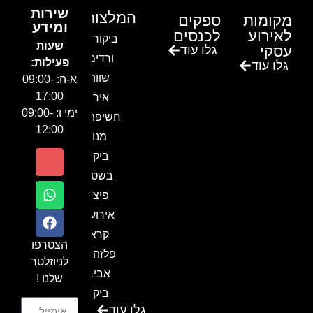
שירות
המלצות
מקומות
ספקים
ומידע
לאירוע
לכנסים
ביקור בגן
שעות
עסקי
גלו עוד
ורדים –
פעילות:
גלו עוד
שווה!!
א-ה: 09:00-
17:00
אירוע
ימי ו: 09:00-
חשיפה- זיו
12:00
מנור
ביקור
בשטח-
פיצ'ר
אירועים
קראון
הצטרפו
פלזה תל
לניוזלטר
אביב-
שלנו !
ביקור
גלו עוד
בכנס