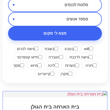
אזור בארץ
סיווג מקום
מספר אנשים
מצא לי מקום
wifi
בטבע
בשבת
גישה לנכים
גישה לרכבת
הגברה
וידאו קונפרנס
חניה
כשרות
לינה
מיזוג
מסך
מקרן
קייטרינג
בית הארחה בית הגולן