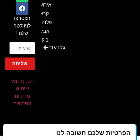
אירועים
קראון
הצטרפו
פלזה תל
לניוזלטר
אביב-
שלנו !
ביקור
גלו עוד
בכנס
המועדון
שליחה
המסחרי
והתעשייתי
תקנון ותנאי
ביקור
שימוש
במתחם
מדיניות
חיל הקשר
הפרטיות
באירוע של
אנשים
ומחשבים
הפרטיות שלכם חשובה לנו
ביקור