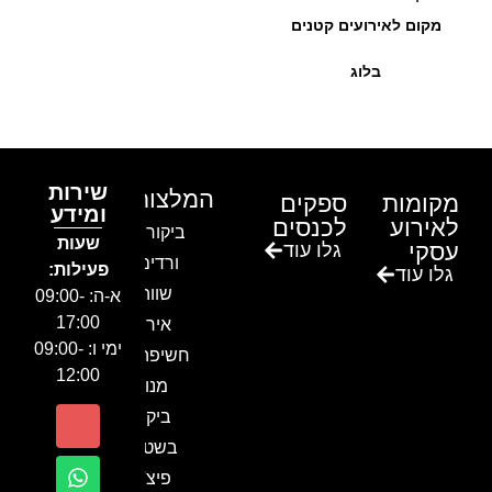
מקום לאירועים קטנים
בלוג
שירות
המלצות
מקומות
ספקים
ומידע
לאירוע
לכנסים
ביקור בגן
שעות
עסקי
גלו עוד
ורדים –
פעילות:
גלו עוד
שווה!!
א-ה: 09:00-
17:00
אירוע
ימי ו: 09:00-
חשיפה- זיו
12:00
מנור
ביקור
בשטח-
פיצ'ר