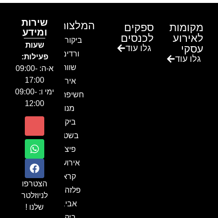
שירות
המלצות
מקומות
ספקים
ומידע
לאירוע
לכנסים
ביקור בגן
שעות
עסקי
גלו עוד
ורדים –
פעילות:
גלו עוד
שווה!!
א-ה: 09:00-
17:00
אירוע
ימי ו: 09:00-
חשיפה- זיו
12:00
מנור
ביקור
בשטח-
פיצ'ר
אירועים
קראון
הצטרפו
פלזה תל
לניוזלטר
אביב-
שלנו !
ביקור