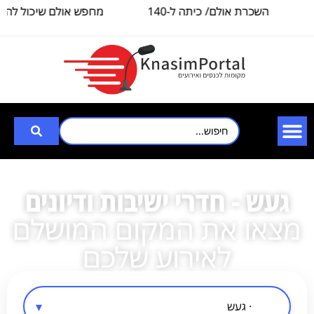
השכרת אולם/ כיתה ל-140
מחפש אולם שיכול להכי
איש, לצורך
3000
געש - חדרי ישיבות ודיונים
מצאו את המקום המושלם
לאירוע שלכם