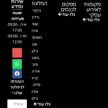
שירות
המלצות
מקומות
ספקים
ומידע
לאירוע
לכנסים
ביקור בגן
שעות
עסקי
גלו עוד
ורדים –
פעילות:
גלו עוד
שווה!!
א-ה: 09:00-
17:00
אירוע
ימי ו: 09:00-
חשיפה- זיו
12:00
מנור
ביקור
בשטח-
פיצ'ר
אירועים
קראון
הצטרפו
פלזה תל
לניוזלטר
אביב-
שלנו !
ביקור
גלו עוד
בכנס