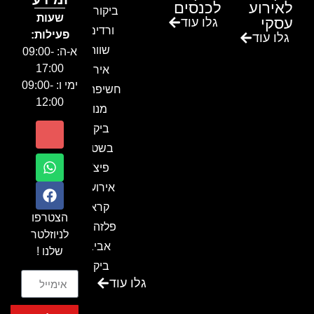
לאירוע
לכנסים
ביקור בגן
שעות
עסקי
גלו עוד
ורדים –
פעילות:
גלו עוד
שווה!!
א-ה: 09:00-
17:00
אירוע
ימי ו: 09:00-
חשיפה- זיו
12:00
מנור
ביקור
בשטח-
פיצ'ר
אירועים
קראון
הצטרפו
פלזה תל
לניוזלטר
אביב-
שלנו !
ביקור
גלו עוד
בכנס
המועדון