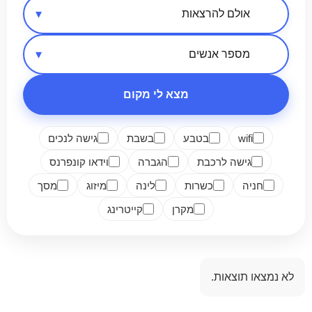
אזור בארץ
סיווג מקום
מספר אנשים
מצא לי מקום
wifi
בטבע
בשבת
גישה לנכים
גישה לרכבת
הגברה
וידאו קונפרנס
חניה
כשרות
לינה
מיזוג
מסך
מקרן
קייטרינג
לא נמצאו תוצאות.