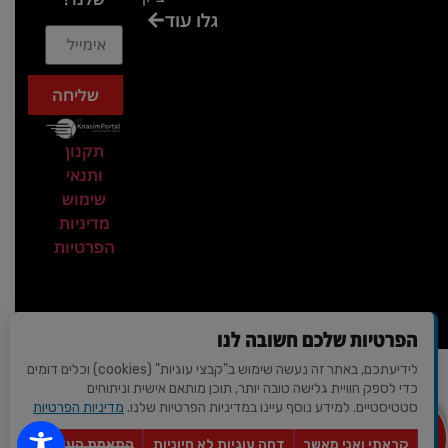
גלו עוד
בכנס
המועדון
המסחרי
שליחה
והתעשייתי
ביקור
תקנון
במתחם
ותנאי
חיל הקשר
שימוש
באירוע של
מדיניות
הפרטיות
אנשים
ומחשבים
ביקור
בכנס
הפרטיות שלכם חשובה לנו
חשיפת
לידיעתכם, באתר זה נעשה שימוש ב"קבצי עוגיות" (cookies) וכלים דומים
עיצוב ופיתוח - AVIV-DIGITAL
מרצים של
כדי לספק חוויית גלישה טובה יותר, תוכן מותאם אישית וניתוחים
© 2026 כל הזכויות שמורות | כנסים פורטל
סטטיסטיים. למידע נוסף עיינו במדיניות הפרטיות שלנו.
מדיניות הפרטיות
סגולת
מצא לי
מקום
החשיבה
קראתי ואני מאשר
דחה עוגיות לא חיוניות
התאמת העדפות