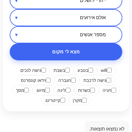
אזור בארץ
סיווג מקום
מספר אנשים
מצא לי מקום
wifi
בטבע
בשבת
גישה לנכים
גישה לרכבת
הגברה
וידאו קונפרנס
חניה
כשרות
לינה
מיזוג
מסך
מקרן
קייטרינג
לא נמצאו תוצאות.