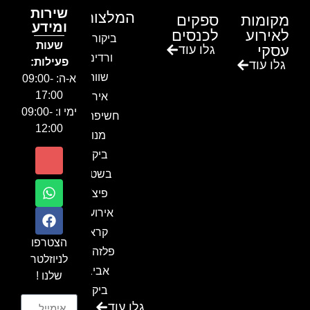
שירות
המלצות
מקומות
ספקים
ומידע
לאירוע
לכנסים
ביקור בגן
שעות
עסקי
גלו עוד
ורדים –
פעילות:
גלו עוד
שווה!!
א-ה: 09:00-
17:00
אירוע
ימי ו: 09:00-
חשיפה- זיו
12:00
מנור
ביקור
בשטח-
פיצ'ר
אירועים
קראון
הצטרפו
פלזה תל
לניוזלטר
אביב-
שלנו !
ביקור
גלו עוד
בכנס