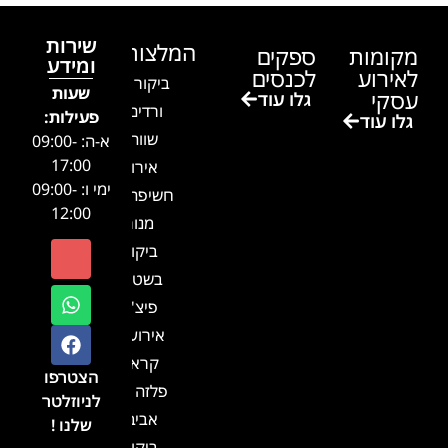
שירות
המלצות
מקומות
ספקים
ומידע
לאירוע
לכנסים
ביקור בגן
שעות
עסקי
גלו עוד
ורדים –
פעילות:
גלו עוד
שווה!!
א-ה: 09:00-
17:00
אירוע
ימי ו: 09:00-
חשיפה- זיו
12:00
מנור
ביקור
בשטח-
פיצ'ר
אירועים
קראון
הצטרפו
פלזה תל
לניוזלטר
אביב-
שלנו !
ביקור