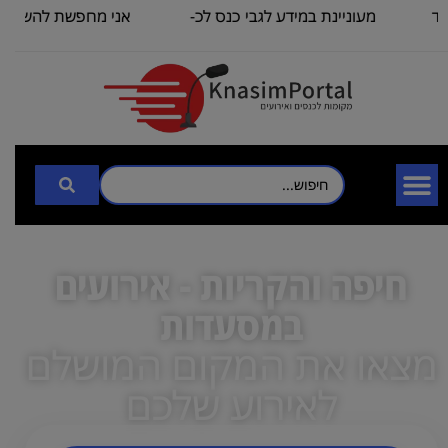
מעוניינת במידע לגבי כנס לכ-
אני מחפשת להשכיר או
100
כיתה שתכיל
חיפה והקריות - אירועים
במסעדות
מצאו את המקום המושלם
לאירוע שלכם