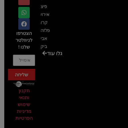
פיצ'ר
אירועים
קראון
פלזה תל
הצטרפו
אביב-
לניוזלטר
ביקור
שלנו !
גלו עוד
בכנס
המועדון
המסחרי
שליחה
והתעשייתי
ביקור
תקנון
במתחם
ותנאי
חיל הקשר
שימוש
באירוע של
מדיניות
הפרטיות
אנשים
ומחשבים