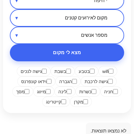
אזור בארץ
סיווג מקום
מספר אנשים
מצא לי מקום
wifi
בטבע
בשבת
גישה לנכים
גישה לרכבת
הגברה
וידאו קונפרנס
חניה
כשרות
לינה
מיזוג
מסך
מקרן
קייטרינג
לא נמצאו תוצאות.