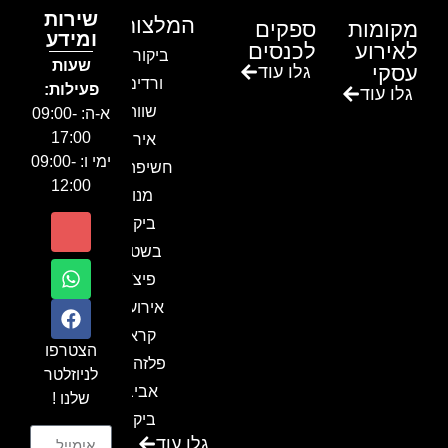
שירות
המלצות
מקומות
ספקים
ומידע
לאירוע
לכנסים
ביקור בגן
שעות
עסקי
גלו עוד
ורדים –
פעילות:
גלו עוד
שווה!!
א-ה: 09:00-
17:00
אירוע
ימי ו: 09:00-
חשיפה- זיו
12:00
מנור
ביקור
בשטח-
פיצ'ר
אירועים
קראון
הצטרפו
פלזה תל
לניוזלטר
אביב-
שלנו !
ביקור
גלו עוד
בכנס