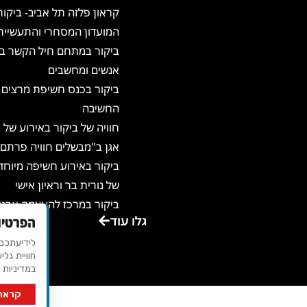
קראון פלזה תל אביב- ביקור
המועדון המסחרי והתעשיית
ביקור במתחם חיל הקשר בא
אנשים ומחשבים
ביקור בכנס חשיפת מרצים 
החשיבה
חוויה של ביקור באירוע של
אגן ב"מבשלים חוויה פרתם"
ביקור באירוע חשיפה מיוח
של נורית בר וראיון אישי
ביקור במרכז להעצמה ארגו
גלו עוד
הפרטיו
ואישית – שדות ישראל
ביקור באגדת דשא – מקום 
חוויית גלי
ביקור במרכז הכנסים משכנו
במדיניות 
בירושלים
קראתי
ביקור במוזה רבדים