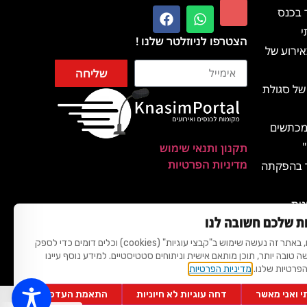
 בכנס
י
הצטרפו לניוזלטר שלנו !
ירוע של
שליחה
של סגולת
 מכתשים
תקנון ותנאי שימוש
מדיניות הפרטיות
ד בהפקתה
נית
ת שלכם חשובה לנו
מהאגדות
לידיעתכם, באתר זה נעשה שימוש ב"קבצי עוגיות" (cookies) וכלים דומים כדי לספק
שה טובה יותר, תוכן מותאם אישית וניתוחים סטטיסטיים. למידע נוסף עיינו
ת שאננים
הפרטיות שלנו.
מדיניות הפרטיות
 ואני מאשר
דחה עוגיות לא חיוניות
התאמת העדפות