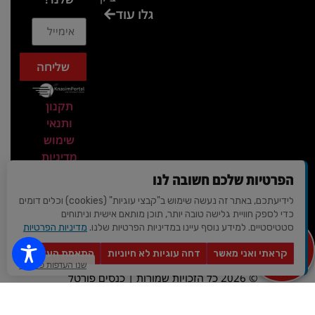
גלו עוד
בכנס
המועדון
המסחרי
שליחה
והתעשייתי
ביקור
תקנון
במתחם
ותנאי
חיל הקשר
שימוש
באירוע של
מדיניות
הפרטיות
אנשים
הפרטיות שלכם חשובה לנו
ומחשבים
לידיעתכם, באתר זה נעשה שימוש ב"קבצי עוגיות" (cookies) וכלים דומים
ביקור
כדי לספק חוויית גלישה טובה יותר, תוכן מותאם אישית וניתוחים
סטטיסטיים. למידע נוסף עיינו במדיניות הפרטיות שלנו.
מדיניות הפרטיות
בכנס
מצא לי
מקום
חשיפת
קראתי ואני מאשר
דחה עוגיות לא חיוניות
התאמת העדפות
לאירוע?
עיצוב ופיתוח - AVIV-DIGITAL
שנו העדפות פרטיות
מרצים של
© 2026 כל הזכויות שמורות | כנסים פורטל
סגולת
החשיבה