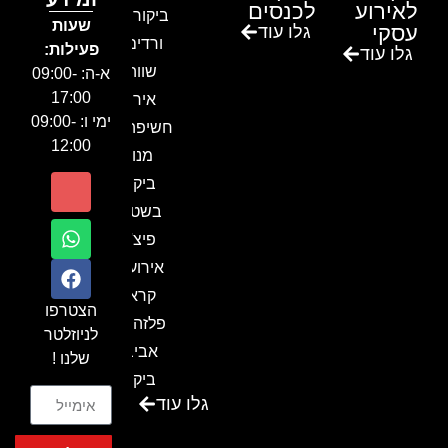
לאירוע
לכנסים
ביקור בגן
שעות
עסקי
גלו עוד
ורדים –
פעילות:
גלו עוד
שווה!!
א-ה: 09:00-
17:00
אירוע
ימי ו: 09:00-
חשיפה- זיו
12:00
מנור
ביקור
בשטח-
פיצ'ר
אירועים
קראון
הצטרפו
פלזה תל
לניוזלטר
אביב-
שלנו !
ביקור
גלו עוד
בכנס
המועדון