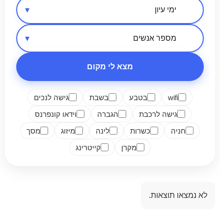
אזור בארץ
סיווג מקום
מספר אנשים
מצא לי מקום
wifi
בטבע
בשבת
גישה לנכים
גישה לרכבת
הגברה
וידאו קונפרנס
חניה
כשרות
לינה
מיזוג
מסך
מקרן
קייטרינג
לא נמצאו תוצאות.