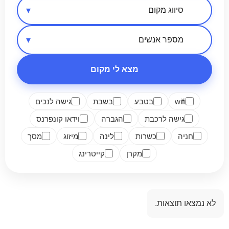
אזור בארץ
סיווג מקום
מספר אנשים
מצא לי מקום
wifi
בטבע
בשבת
גישה לנכים
גישה לרכבת
הגברה
וידאו קונפרנס
חניה
כשרות
לינה
מיזוג
מסך
מקרן
קייטרינג
לא נמצאו תוצאות.