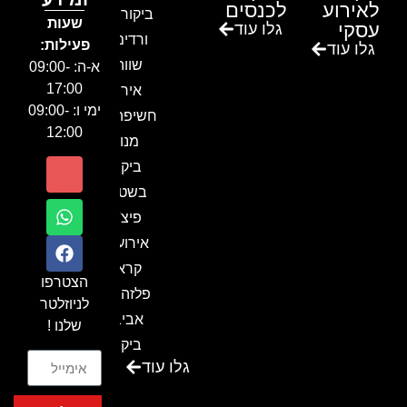
לאירוע
לכנסים
ביקור בגן
שעות
עסקי
גלו עוד
ורדים –
פעילות:
גלו עוד
שווה!!
א-ה: 09:00-
17:00
אירוע
ימי ו: 09:00-
חשיפה- זיו
12:00
מנור
ביקור
בשטח-
פיצ'ר
אירועים
קראון
הצטרפו
פלזה תל
לניוזלטר
אביב-
שלנו !
ביקור
גלו עוד
בכנס
המועדון