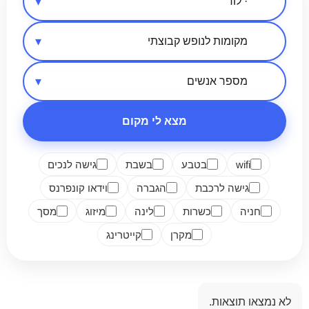
אזור בארץ
סיווג מקום
מספר אנשים
מצא לי מקום
wifi
בטבע
בשבת
גישה לנכים
גישה לרכבת
הגברה
וידאו קונפרנס
חניה
כשרות
לינה
מיזוג
מסך
מקרן
קייטרינג
לא נמצאו תוצאות.