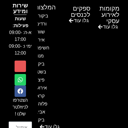
שירות
המלצות
מקומות
ספקים
ומידע
לאירוע
לכנסים
ביקור בגן
שעות
עסקי
גלו עוד
ורדים –
פעילות:
גלו עוד
שווה!!
א-ה: 09:00-
17:00
אירוע
ימי ו: 09:00-
חשיפה- זיו
12:00
מנור
ביקור
בשטח-
פיצ'ר
אירועים
קראון
הצטרפו
פלזה תל
לניוזלטר
אביב-
שלנו !
ביקור
גלו עוד
בכנס