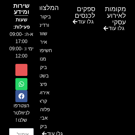
שירות
המלצות
מקומות
ספקים
ומידע
לאירוע
לכנסים
ביקור בגן
שעות
עסקי
גלו עוד
ורדים –
פעילות:
גלו עוד
שווה!!
א-ה: 09:00-
17:00
אירוע
ימי ו: 09:00-
חשיפה- זיו
12:00
מנור
ביקור
בשטח-
פיצ'ר
אירועים
קראון
הצטרפו
פלזה תל
לניוזלטר
אביב-
שלנו !
ביקור
גלו עוד
בכנס