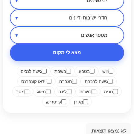
אזור בארץ
סיווג מקום
מספר אנשים
מצא לי מקום
wifi
בטבע
בשבת
גישה לנכים
גישה לרכבת
הגברה
וידאו קונפרנס
חניה
כשרות
לינה
מיזוג
מסך
מקרן
קייטרינג
לא נמצאו תוצאות.