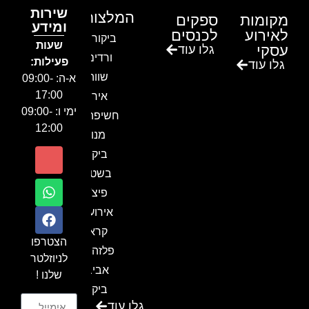
שירות
המלצות
מקומות
ספקים
ומידע
לאירוע
לכנסים
ביקור בגן
שעות
עסקי
גלו עוד
ורדים –
פעילות:
גלו עוד
שווה!!
א-ה: 09:00-
17:00
אירוע
ימי ו: 09:00-
חשיפה- זיו
12:00
מנור
ביקור
בשטח-
פיצ'ר
אירועים
קראון
הצטרפו
פלזה תל
לניוזלטר
אביב-
שלנו !
ביקור
גלו עוד
בכנס