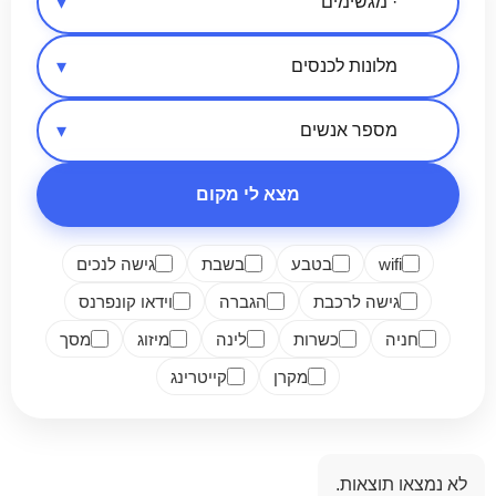
אזור בארץ
סיווג מקום
מספר אנשים
מצא לי מקום
wifi
בטבע
בשבת
גישה לנכים
גישה לרכבת
הגברה
וידאו קונפרנס
חניה
כשרות
לינה
מיזוג
מסך
מקרן
קייטרינג
לא נמצאו תוצאות.