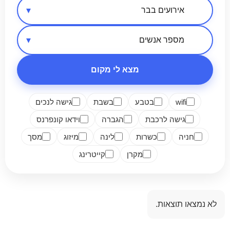
אזור בארץ
סיווג מקום
מספר אנשים
מצא לי מקום
wifi
בטבע
בשבת
גישה לנכים
גישה לרכבת
הגברה
וידאו קונפרנס
חניה
כשרות
לינה
מיזוג
מסך
מקרן
קייטרינג
לא נמצאו תוצאות.