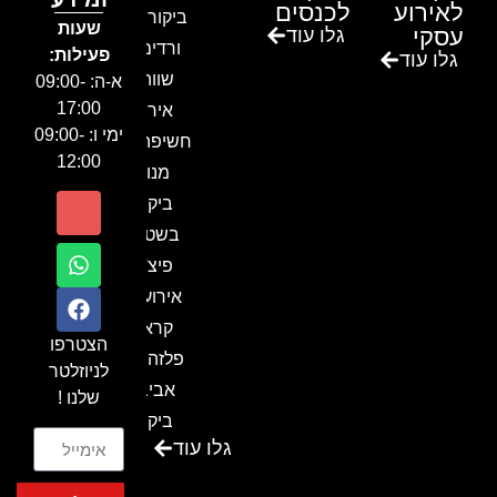
לאירוע
לכנסים
ביקור בגן
שעות
עסקי
גלו עוד
ורדים –
פעילות:
גלו עוד
שווה!!
א-ה: 09:00-
17:00
אירוע
ימי ו: 09:00-
חשיפה- זיו
12:00
מנור
ביקור
בשטח-
פיצ'ר
אירועים
קראון
הצטרפו
פלזה תל
לניוזלטר
אביב-
שלנו !
ביקור
גלו עוד
בכנס
המועדון