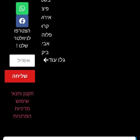
פיצ'ר
אירועים
קראון
הצטרפו
פלזה תל
לניוזלטר
אביב-
שלנו !
ביקור
גלו עוד
בכנס
המועדון
שליחה
המסחרי
והתעשייתי
תקנון ותנאי
ביקור
שימוש
במתחם
מדיניות
חיל הקשר
הפרטיות
באירוע של
אנשים
ומחשבים