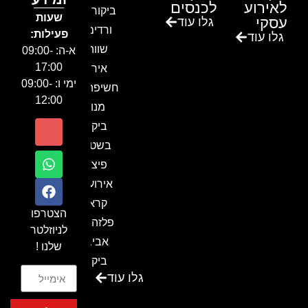
לאירוע
לכנסים
ביקור בגן
שעות
עסקי
גלו עוד
ורדים –
פעילות:
גלו עוד
שווה!!
א-ה: 09:00-
17:00
אירוע
ימי ו: 09:00-
חשיפה- זיו
12:00
מנור
ביקור
בשטח-
פיצ'ר
אירועים
קראון
הצטרפו
פלזה תל
לניוזלטר
אביב-
שלנו !
ביקור
גלו עוד
בכנס
המועדון