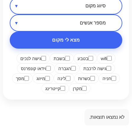
אזור בארץ
סיווג מקום
מספר אנשים
מצא לי מקום
wifi
בטבע
בשבת
גישה לנכים
גישה לרכבת
הגברה
וידאו קונפרנס
חניה
כשרות
לינה
מיזוג
מסך
מקרן
קייטרינג
לא נמצאו תוצאות.