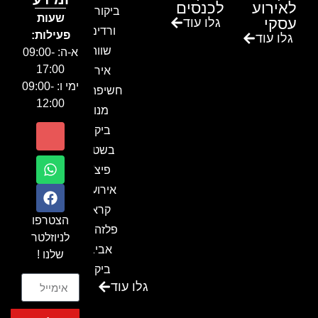
לאירוע
לכנסים
ביקור בגן
שעות
עסקי
גלו עוד
ורדים –
פעילות:
גלו עוד
שווה!!
א-ה: 09:00-
17:00
אירוע
ימי ו: 09:00-
חשיפה- זיו
12:00
מנור
ביקור
בשטח-
פיצ'ר
אירועים
קראון
הצטרפו
פלזה תל
לניוזלטר
אביב-
שלנו !
ביקור
גלו עוד
בכנס
המועדון