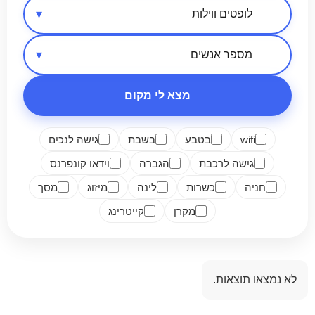
אזור בארץ
סיווג מקום
מספר אנשים
מצא לי מקום
wifi
בטבע
בשבת
גישה לנכים
גישה לרכבת
הגברה
וידאו קונפרנס
חניה
כשרות
לינה
מיזוג
מסך
מקרן
קייטרינג
לא נמצאו תוצאות.