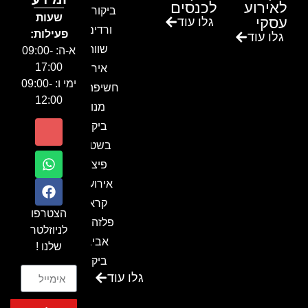
לאירוע
לכנסים
ביקור בגן
שעות
עסקי
גלו עוד
ורדים –
פעילות:
גלו עוד
שווה!!
א-ה: 09:00-
17:00
אירוע
ימי ו: 09:00-
חשיפה- זיו
12:00
מנור
ביקור
בשטח-
פיצ'ר
אירועים
קראון
הצטרפו
פלזה תל
לניוזלטר
אביב-
שלנו !
ביקור
גלו עוד
בכנס
המועדון