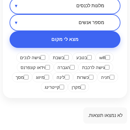
אזור בארץ
סיווג מקום
מספר אנשים
מצא לי מקום
wifi
בטבע
בשבת
גישה לנכים
גישה לרכבת
הגברה
וידאו קונפרנס
חניה
כשרות
לינה
מיזוג
מסך
מקרן
קייטרינג
לא נמצאו תוצאות.