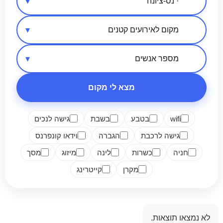
אזור בארץ
סיווג מקום
מספר אנשים
מצא לי מקום
wifi
בטבע
בשבת
גישה לנכים
גישה לרכבת
הגברה
וידאו קונפרנס
חניה
כשרות
לינה
מיזוג
מסך
מקרן
קייטרינג
לא נמצאו תוצאות.