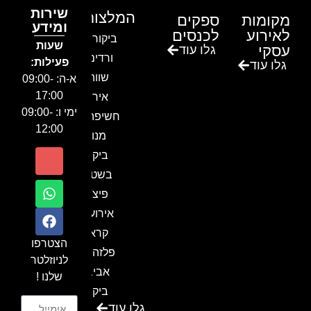
שירות
המלצות
מקומות
ספקים
ומידע
לאירוע
לכנסים
ביקור בגן
שעות
עסקי
גלו עוד
ורדים –
פעילות:
גלו עוד
שווה!!
א-ה: 09:00-
17:00
אירוע
ימי ו: 09:00-
חשיפה- זיו
12:00
מנור
ביקור
בשטח-
פיצ'ר
אירועים
קראון
הצטרפו
פלזה תל
לניוזלטר
אביב-
שלנו !
ביקור
גלו עוד
בכנס