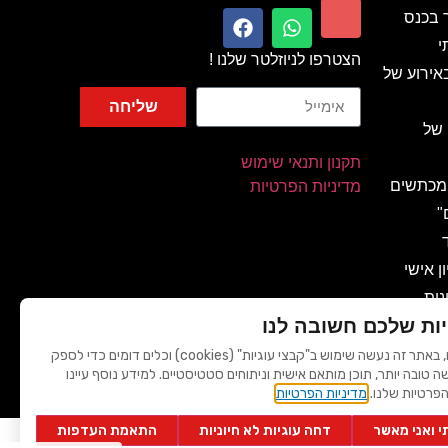
ר בכנס
י
הצטרפו לניוזלטר שלנו !
אירוע של
שליחה
 של
תקנון ותנאי שימוש
 מכתשים
מדיניות הפרטיות
"
ן אישי
נית
ות שלכם חשובה לנו
 מהאגדות
לידיעתכם, באתר זה נעשה שימוש ב"קבצי עוגיות" (cookies) וכלים דומים כדי לספק
שה טובה יותר, תוכן מותאם אישית וניתוחים סטטיסטיים. למידע נוסף עיינו
ות
הפרטיות שלנו.
מדיניות הפרטיות
 ואני מאשר
דחה עוגיות לא חיוניות
התאמת העדפות