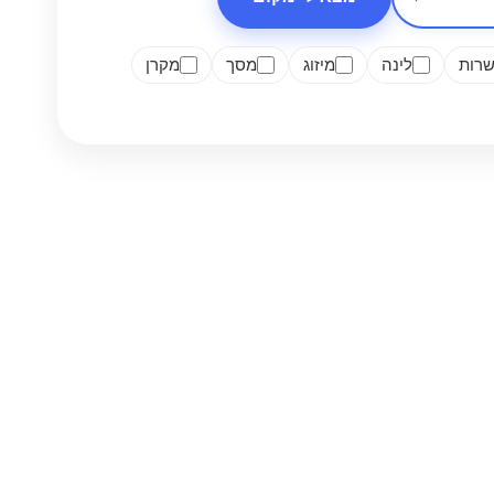
רות
לינה
מיזוג
מסך
מקרן