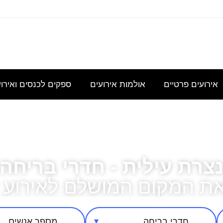
עוניינת
אני
נשמח
היי,
אודה
במידע
מחפשת
לקבל
אשמח
להצעת
גבי כנס
להשכיר
הצעת
לקבל
מחיר
לכ- 100
אולם/
מחיר
הצעת
עבור כנס
אירועים פרטיים
אולמות אירועים
ספקים לכנסים ואירו
כיתה
בסיסית
מחיר
מנהלי
שתכיל
עבור
לשם
צרת עילית - חדרי בריחה
את המקום המושלם לאירוע 