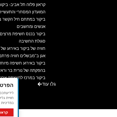
קראון פלזה תל אביב- ביקו
המועדון המסחרי והתעשיית
ביקור במתחם חיל הקשר ב
אנשים ומחשבים
ביקור בכנס חשיפת מרצים
סגולת החשיבה
חוויה של ביקור באירוע של
אגן ב"מבשלים חוויה פרתם
ביקור באירוע חשיפה מיוחד
בהפקתה של נורית בר וראיו
ביקור במרכז להעצמה ארגו
גלו עוד
הפרטי
ואישית – שדות ישראל
ביקור באגדת דשא – מקום
חוויית גלי
ביקור במרכז הכנסים משכנ
במדיניות 
שאננים בירושלים
קראתי
ביקור במוזה רבדים