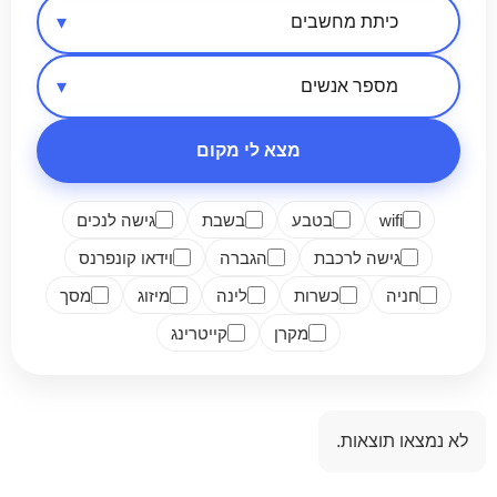
אזור בארץ
סיווג מקום
מספר אנשים
מצא לי מקום
wifi
בטבע
בשבת
גישה לנכים
גישה לרכבת
הגברה
וידאו קונפרנס
חניה
כשרות
לינה
מיזוג
מסך
מקרן
קייטרינג
לא נמצאו תוצאות.