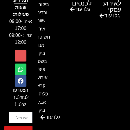
לאירוע
לכנסים
ביקור בגן
שעות
עסקי
גלו עוד
ורדים –
פעילות:
גלו עוד
שווה!!
א-ה: 09:00-
17:00
אירוע
ימי ו: 09:00-
חשיפה- זיו
12:00
מנור
ביקור
בשטח-
פיצ'ר
אירועים
קראון
הצטרפו
פלזה תל
לניוזלטר
אביב-
שלנו !
ביקור
גלו עוד
בכנס
המועדון