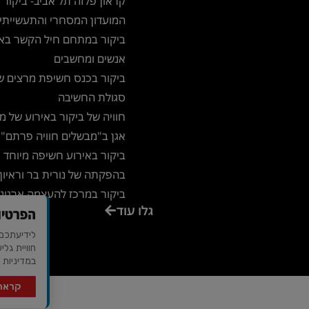
קראון פלזה תל אביב- ביקור 
המועדון המסחרי והתעשייתי
ביקור במתחם חיל הקשר באי
אנשים ומחשבים
ביקור בכנס חשיפת מרצים ש
סגולת החשיבה
חוויה של ביקור באירוע של 
אגן ב"מבשלים חוויה פרתם"
ביקור באירוע חשיפה מיוחד
בהפקתה של נורית בר וראיון 
ביקור במרכז להעצמה ארגונ
גלו עוד
הפרטיו
ואישית – שדות ישראל
ביקור באגדת דשא – מקום מ
חוויית גלי
ביקור במרכז הכנסים משכנו
במדיניות 
שאננים בירושלים
קראתי
ביקור במוזה רבדים
עיצוב ופיתוח - TAL