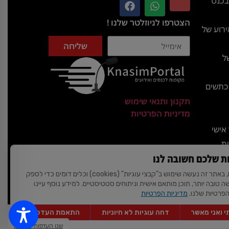
בכנס
הצטרפו לניוזלטר שלנו !
רוע של
שליחה
ל
מכתשים
תקנון ותנאי שימוש
מדיניות הפרטיות
אישי
ית
ת שלכם חשובה לנו
האגדות
לידיעתכם, באתר זה נעשה שימוש ב"קבצי עוגיות" (cookies) וכלים דומים כדי לספק
שה טובה יותר, תוכן מותאם אישית וניתוחים סטטיסטיים. למידע נוסף עיינו
ת
הפרטיות שלנו.
מדיניות הפרטיות
 ואני מאשר
דחה עוגיות לא חיוניות
התאמת העדפות
AVIV-DIGI
© 2026 כל הזכויות שמורות | כנסים פורטל
שנו העדפות פרטיות