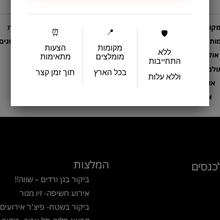
קומות לאירועים
קטגוריות נבחרות
⏰
📍
🛡️
ות אירועים לחתונות
מקום לאירועים קטנים
מקומות
הצעות
ללא
אולם לבר מצווה
מומלצים
מתאימות
התחייבות
בלוג
ולמות לבת מצווה
בכל הארץ
תוך זמן קצר
וללא עלות
אולמות לברית
אולם לחינה
המלצות
כנסים
ביקור בגן ורדים – שווה!!
אירוע חשיפה- זיו מנור
ביקור בשטח- פיצ'ר אירועים