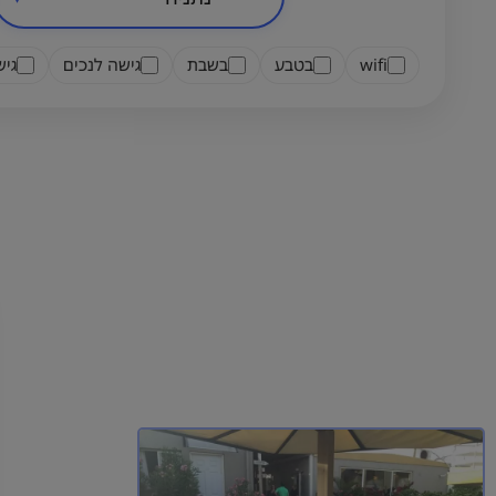
wifi
בטבע
בשבת
גישה לנכים
גי