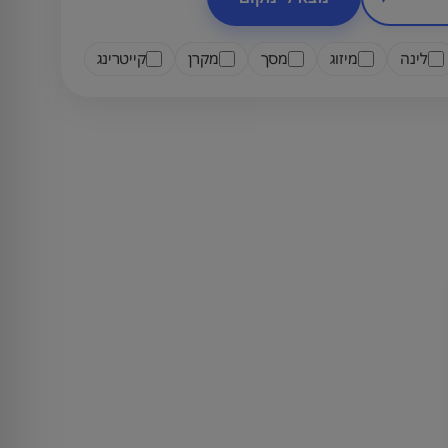
לינה
מיזוג
מסך
מקרן
קייטרינג