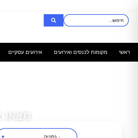
אני מעוניינת
רציתי לקבל
השכרת
מחפש
מ
באולם/חלל
פרטים לכנס
אולם/
אולם
ל100 איש
לעובדים
כיתה
שיכול
ל
שבוע
ב-30.6.25
ל-140
להכיל עד
ראשי
מקומות לכנסים ואירועים
אירועים עסקיים
איש,
3000
לצורך
מצאו 