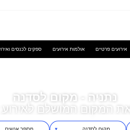
עוניינת
אני
נשמח
היי,
אודה
במידע
מחפשת
לקבל
אשמח
להצעת
גבי כנס
להשכיר
הצעת
לקבל
מחיר
לכ- 100
אולם/
מחיר
הצעת
עבור כנס
אירועים פרטיים
אולמות אירועים
ספקים לכנסים ואירו
כיתה
בסיסית
מחיר
מנהלי
שתכיל
עבור
לשם
נתניה - מקום לסדנה
את המקום המושלם לאירוע 