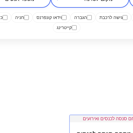
אזור בארץ
סיווג מקום
מספר אנשים
גישה לרכבת
הגברה
וידאו קונפרנס
חניה
כש
קייטרינג