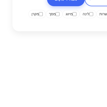
רות
לינה
מיזוג
מסך
מקרן