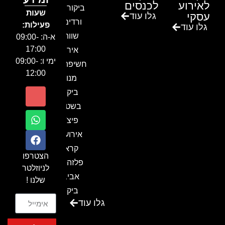
לאירוע
לכנסים
ביקור בגן
שעות
עסקי
גלו עוד
ורדים –
פעילות:
גלו עוד
שווה!!
א-ה: 09:00-
17:00
אירוע
ימי ו: 09:00-
חשיפה- זיו
12:00
מנור
ביקור
בשטח-
פיצ'ר
אירועים
קראון
הצטרפו
פלזה תל
לניוזלטר
אביב-
שלנו !
ביקור
גלו עוד
בכנס
המועדון