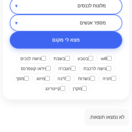
אזור בארץ
סיווג מקום
מספר אנשים
מצא לי מקום
wifi
בטבע
בשבת
גישה לנכים
גישה לרכבת
הגברה
וידאו קונפרנס
חניה
כשרות
לינה
מיזוג
מסך
מקרן
קייטרינג
לא נמצאו תוצאות.