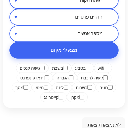
אזור בארץ
סיווג מקום
מספר אנשים
מצא לי מקום
wifi
בטבע
בשבת
גישה לנכים
גישה לרכבת
הגברה
וידאו קונפרנס
חניה
כשרות
לינה
מיזוג
מסך
מקרן
קייטרינג
לא נמצאו תוצאות.