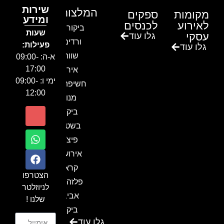
שירות
המלצות
מקומות
ספקים
ומידע
לאירוע
לכנסים
ביקור בגן
שעות
עסקי
גלו עוד
ורדים –
פעילות:
גלו עוד
שווה!!
א-ה: 09:00-
17:00
אירוע
ימי ו: 09:00-
חשיפה- זיו
12:00
מנור
ביקור
בשטח-
פיצ'ר
אירועים
קראון
הצטרפו
פלזה תל
לניוזלטר
אביב-
שלנו !
ביקור
גלו עוד
בכנס