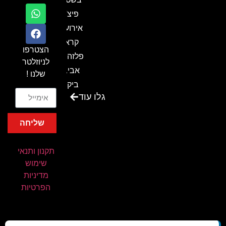
פיצ'ר
אירועים
קראון
הצטרפו
פלזה תל
לניוזלטר
אביב-
שלנו !
ביקור
גלו עוד
בכנס
המועדון
שליחה
המסחרי
והתעשייתי
תקנון ותנאי
ביקור
שימוש
במתחם
מדיניות
חיל הקשר
הפרטיות
באירוע של
אנשים
ומחשבים