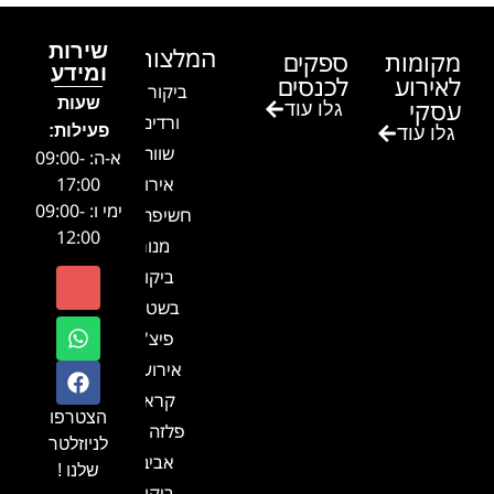
שירות
המלצות
מקומות
ספקים
ומידע
לאירוע
לכנסים
ביקור בגן
שעות
עסקי
גלו עוד
ורדים –
פעילות:
גלו עוד
שווה!!
א-ה: 09:00-
אירוע
17:00
ימי ו: 09:00-
חשיפה- זיו
12:00
מנור
ביקור
בשטח-
פיצ'ר
אירועים
קראון
הצטרפו
פלזה תל
לניוזלטר
אביב-
שלנו !
ביקור