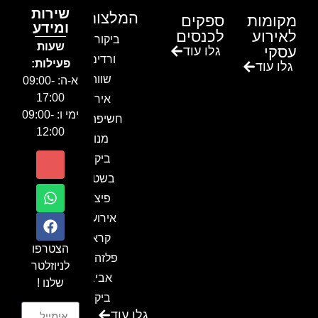
שירות
המלצות
מקומות
ספקים
ומידע
לאירוע
לכנסים
ביקור בגן
שעות
עסקי
גלו עוד
ורדים –
פעילות:
גלו עוד
שווה!!
א-ה: 09:00-
17:00
אירוע
ימי ו: 09:00-
חשיפה- זיו
12:00
מנור
ביקור
בשטח-
פיצ'ר
אירועים
קראון
הצטרפו
פלזה תל
לניוזלטר
אביב-
שלנו !
ביקור
גלו עוד
בכנס