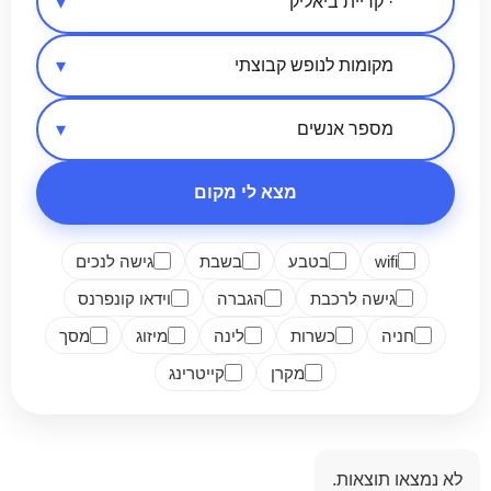
אזור בארץ
סיווג מקום
מספר אנשים
מצא לי מקום
wifi
בטבע
בשבת
גישה לנכים
גישה לרכבת
הגברה
וידאו קונפרנס
חניה
כשרות
לינה
מיזוג
מסך
מקרן
קייטרינג
לא נמצאו תוצאות.