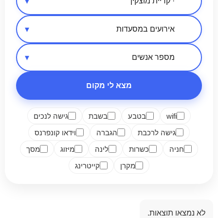
אזור בארץ
סיווג מקום
מספר אנשים
מצא לי מקום
wifi
בטבע
בשבת
גישה לנכים
גישה לרכבת
הגברה
וידאו קונפרנס
חניה
כשרות
לינה
מיזוג
מסך
מקרן
קייטרינג
לא נמצאו תוצאות.