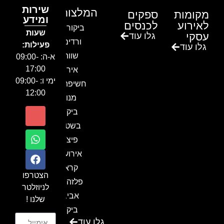
שירות
המלצות
מקומות
ספקים
ומידע
לאירוע
לכנסים
ביקור בגן
שעות
עסקי
גלו עוד
ורדים –
פעילות:
גלו עוד
שווה!!
א-ה: 09:00-
17:00
אירוע
ימי ו: 09:00-
חשיפה- זיו
12:00
מנור
ביקור
בשטח-
פיצ'ר
אירועים
קראון
הצטרפו
פלזה תל
לניוזלטר
אביב-
שלנו !
ביקור
גלו עוד
בכנס