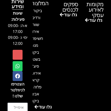
שירות
המלצות
מקומות
ספקים
ומידע
לאירוע
לכנסים
ביקור בגן
שעות
עסקי
גלו עוד
ורדים –
גלו עוד
פעילות:
שווה!!
א-ה: 09:00-
אירוע
17:00
ימי ו: 09:00-
חשיפה- זיו
12:00
מנור
ביקור
בשטח-
פיצ'ר
אירועים
קראון
הצטרפו
פלזה תל
לניוזלטר
אביב-
שלנו !
ביקור
גלו עוד
בכנס