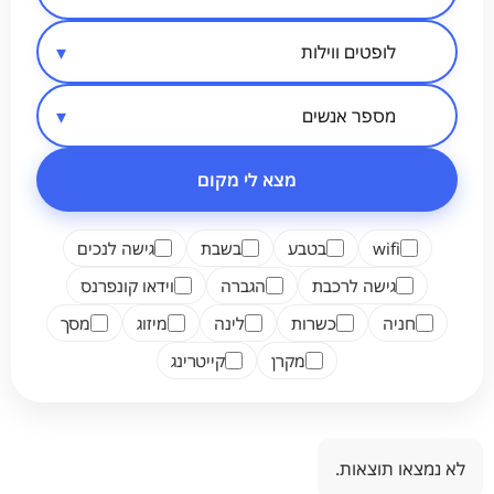
סיווג מקום
אזור בארץ
מספר אנשים
מצא לי מקום
wifi
בטבע
בשבת
גישה לנכים
גישה לרכבת
הגברה
וידאו קונפרנס
חניה
כשרות
לינה
מיזוג
מסך
מקרן
קייטרינג
לא נמצאו תוצאות.