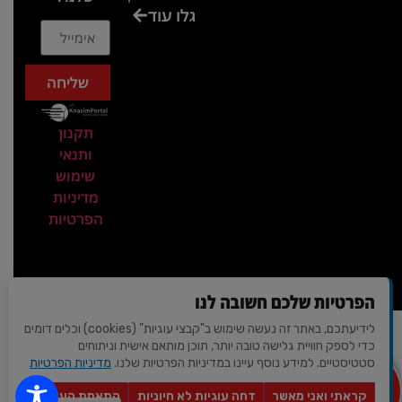
גלו עוד
בכנס
המועדון
המסחרי
שליחה
והתעשייתי
ביקור
תקנון
במתחם
ותנאי
חיל הקשר
שימוש
באירוע של
מדיניות
הפרטיות
אנשים
ומחשבים
ביקור
בכנס
הפרטיות שלכם חשובה לנו
חשיפת
לידיעתכם, באתר זה נעשה שימוש ב"קבצי עוגיות" (cookies) וכלים דומים
עיצוב ופיתוח - AVIV-DIGITAL
מרצים של
כדי לספק חוויית גלישה טובה יותר, תוכן מותאם אישית וניתוחים
© 2026 כל הזכויות שמורות | כנסים פורטל
סטטיסטיים. למידע נוסף עיינו במדיניות הפרטיות שלנו.
מדיניות הפרטיות
סגולת
מצא לי
מקום
החשיבה
קראתי ואני מאשר
דחה עוגיות לא חיוניות
התאמת העדפות