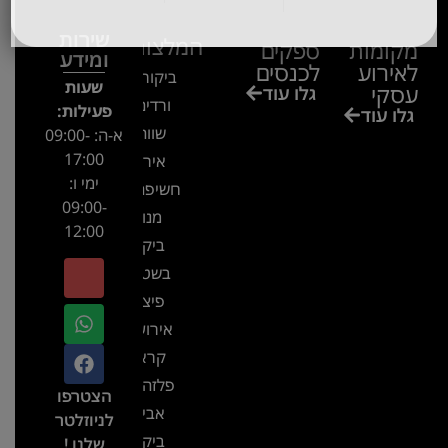
שירות
המלצות
מקומות
ספקים
ומידע
לאירוע
לכנסים
ביקור בגן
שעות
עסקי
גלו עוד
ורדים –
פעילות:
גלו עוד
שווה!!
א-ה: 09:00-
17:00
אירוע
ימי ו:
חשיפה- זיו
09:00-
מנור
12:00
ביקור
בשטח-
פיצ'ר
אירועים
קראון
פלזה תל
הצטרפו
אביב-
לניוזלטר
ביקור
שלנו !