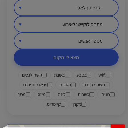
סיווג מקום
אזור בארץ
מספר אנשים
מצא לי מקום
wifi
בטבע
בשבת
גישה לנכים
גישה לרכבת
הגברה
וידאו קונפרנס
חניה
כשרות
לינה
מיזוג
מסך
מקרן
קייטרינג